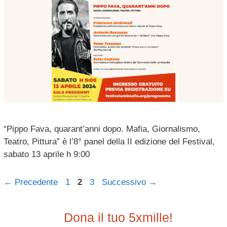
“Pippo Fava, quarant’anni dopo. Mafia, Giornalismo,
Teatro, Pittura” è l’8° panel della II edizione del Festival,
sabato 13 aprile h 9:00
Pagina
Pagina
Pagina
←
Precedente
1
2
3
Successivo
→
Dona il tuo 5xmille!