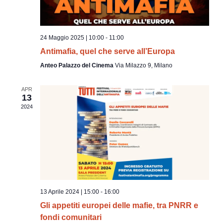
N
a
v
24 Maggio 2025 | 10:00
-
11:00
i
Antimafia, quel che serve all’Europa
g
Anteo Palazzo del Cinema
Via Milazzo 9, Milano
a
z
APR
13
i
2024
o
n
e
13 Aprile 2024 | 15:00
-
16:00
Gli appetiti europei delle mafie, tra PNRR e
fondi comunitari