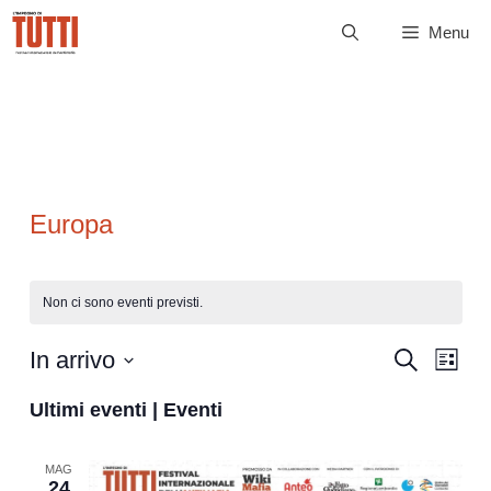
Vai
Menu
al
contenuto
Europa
Non ci sono eventi previsti.
E
E
In arrivo
C
L
e
v
v
i
S
r
e
s
Ultimi eventi | Eventi
c
e
e
t
n
a
l
a
n
t
e
MAG
o
24