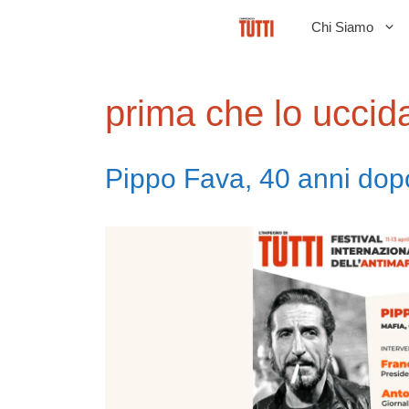
Vai
Chi Siamo
al
contenuto
prima che lo uccid
Pippo Fava, 40 anni dop