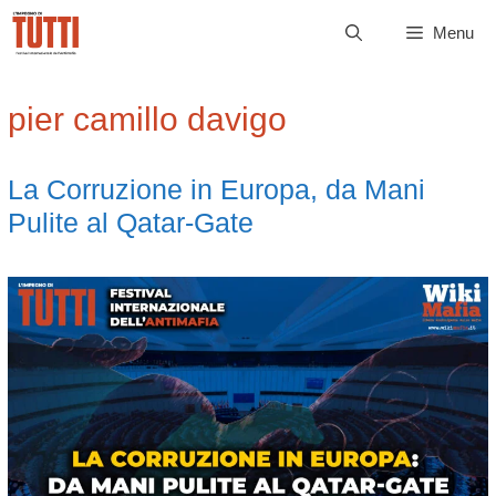
Vai
Menu
al
contenuto
pier camillo davigo
La Corruzione in Europa, da Mani
Pulite al Qatar-Gate