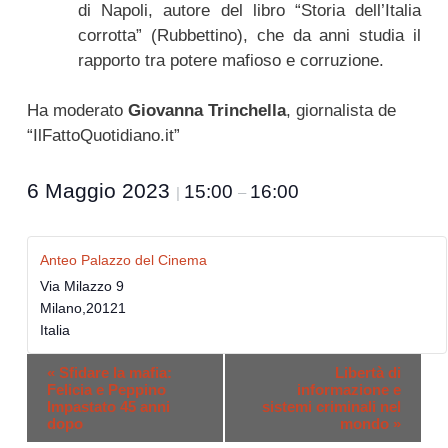
di Napoli, autore del libro “Storia dell’Italia
corrotta” (Rubbettino), che da anni studia il
rapporto tra potere mafioso e corruzione.
Ha moderato
Giovanna Trinchella
, giornalista de
“IlFattoQuotidiano.it”
6 Maggio 2023
15:00
16:00
|
–
Anteo Palazzo del Cinema
Via Milazzo 9
Milano
,
20121
Italia
E
«
Sfidare la mafia:
Libertà di
v
Felicia e Peppino
informazione e
Impastato 45 anni
sistemi criminali nel
e
dopo
mondo
»
n