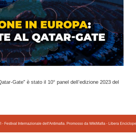
atar-Gate” è stato il 10° panel dell’edizione 2023 del
 - Festival Internazionale dell'Antimafia. Promosso da WikiMafia - Libera Enciclope