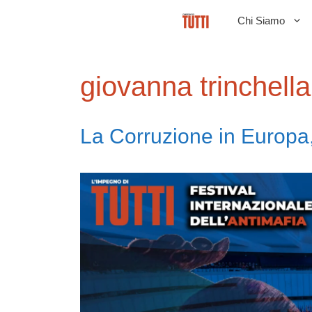
Vai
Chi Siamo
al
contenuto
giovanna trinchella
La Corruzione in Europa,