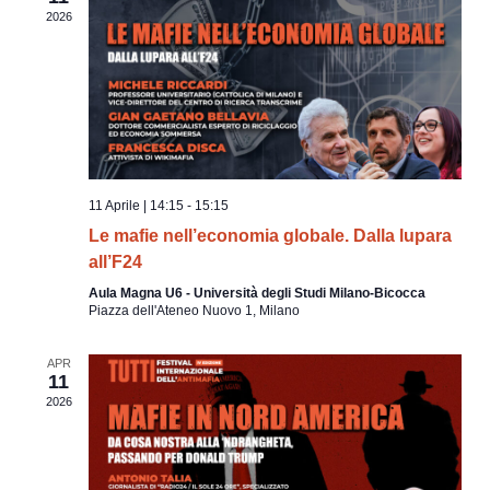
t
z
2026
V
i
i
i
R
o
s
n
i
t
a
c
e
l
N
e
a
a
r
d
v
11 Aprile | 14:15
-
15:15
c
a
i
Le mafie nell’economia globale. Dalla lupara
t
a
g
all’F24
a
a
e
Aula Magna U6 - Università degli Studi Milano-Bicocca
.
z
Piazza dell'Ateneo Nuovo 1, Milano
v
i
i
o
APR
11
s
n
2026
e
t
e