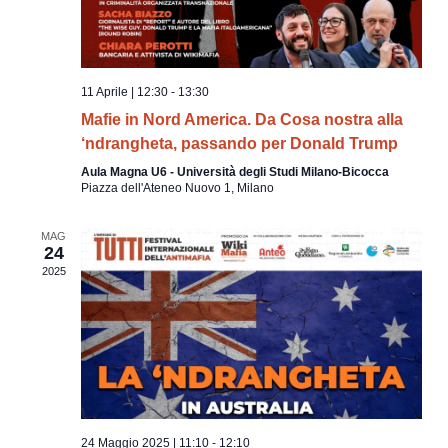
N
a
v
i
11 Aprile | 12:30
-
13:30
g
Mafie in Nord America. Da Cosa nostra alla
‘ndrangheta, passando per Donald Trump
a
Aula Magna U6 - Università degli Studi Milano-Bicocca
z
Piazza dell'Ateneo Nuovo 1, Milano
i
o
MAG
24
n
2025
e
24 Maggio 2025 | 11:10
-
12:10