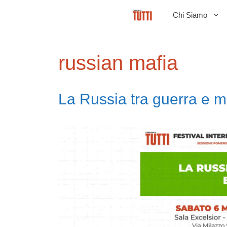
Vai
Chi Siamo
al
contenuto
russian mafia
La Russia tra guerra e m