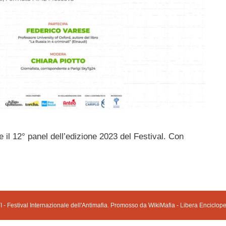
 il 12° panel dell’edizione 2023 del Festival. Con
 - Festival Internazionale dell'Antimafia. Promosso da WikiMafia - Libera Enciclope