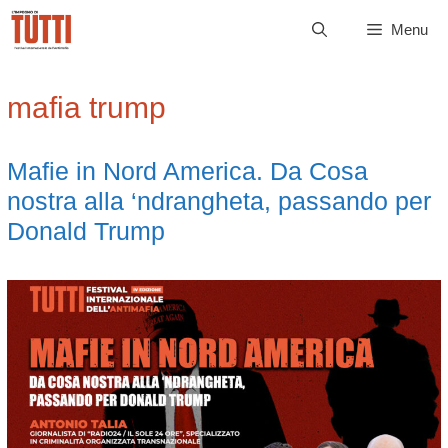
Vai
Menu
al
contenuto
mafia trump
Mafie in Nord America. Da Cosa
nostra alla ‘ndrangheta, passando per
Donald Trump